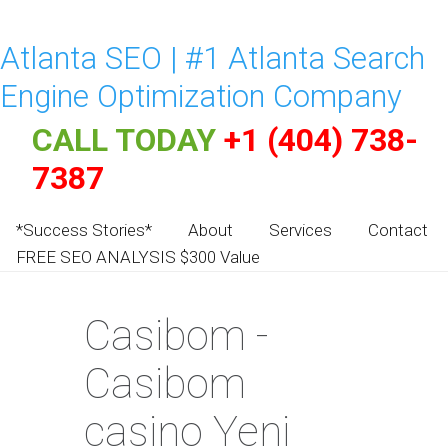
Atlanta SEO | #1 Atlanta Search
Engine Optimization Company
CALL TODAY
+1 (404) 738-
7387
*Success Stories*
About
Services
Contact
FREE SEO ANALYSIS $300 Value
Casibom -
Casibom
casino Yeni