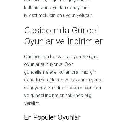
kullanıcıların oyunları deneyimini
iyileştirmek için en uygun yoludur.
Casibom'da Güncel
Oyunlar ve İndirimler
Casibom'da her zaman yeni ve ilginç
oyunlar sunuyoruz. Son
güncellemelerle, kullanıcılarımız için
daha fazla eğlence ve kazanma şansı
sunuyoruz. Şimdi, en popüler oyunları
ve güncel indirimler hakkında bilgi
verelim.
En Popüler Oyunlar