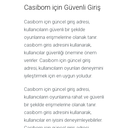
Casibom için Güvenli Giriş
Casibom için güncel giriş adresi,
kullanıcıların güvenli bir şekilde
oyunlarına erişmelerine olanak tanır.
casibom giris adresini kullanarak,
kullanıcılar güvenliği önemine önem
verirler. Casibom için güncel giriş
adresi, kullanıcıların oyunları deneyimini
iyileştirmek için en uygun yoludur.
Casibom için güncel giriş adresi,
kullanıcıların oyunlarına rahat ve güvenli
bir şekilde erişmelerine olanak tanır.
casibom giris adresini kullanarak,
kullanıcılar en iyisini deneyimleyebilirler.
Casibom için güncel giriş adresi,