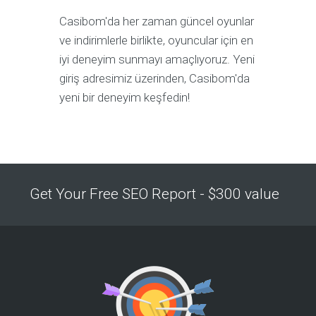
Casibom'da her zaman güncel oyunlar
ve indirimlerle birlikte, oyuncular için en
iyi deneyim sunmayı amaçlıyoruz. Yeni
giriş adresimiz üzerinden, Casibom'da
yeni bir deneyim keşfedin!
Get Your Free SEO Report - $300 value